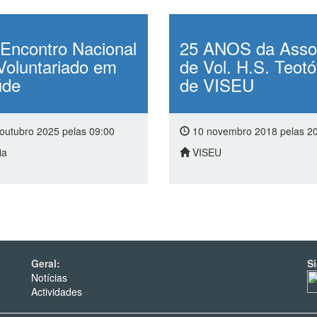
sua comunidade.
Encontro Nacional
25 ANOS da Asso
Voluntariado em
de Vol. H.S. Teotó
úde
de VISEU
outubro 2025 pelas 09:00
10 novembro 2018 pelas 2
ia
VISEU
Geral:
S
Notícias
Actividades