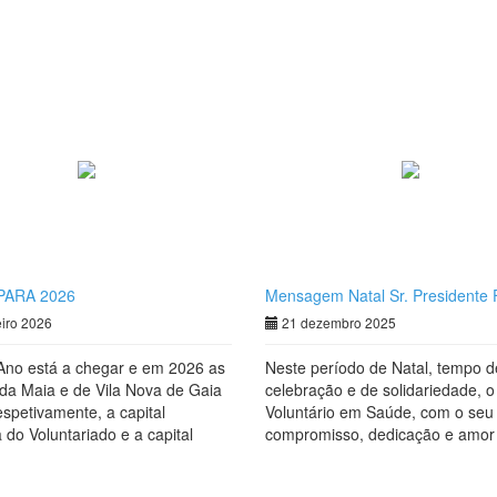
PARA 2026
Mensagem Natal Sr. Presidente
eiro 2026
21 dezembro 2025
Ano está a chegar e em 2026 as
Neste período de Natal, tempo d
da Maia e de Vila Nova de Gaia
celebração e de solidariedade, o
espetivamente, a capital
Voluntário em Saúde, com o seu
 do Voluntariado e a capital
compromisso, dedicação e amor
sa do Voluntariado.
próximo, faz toda a diferença na
promoção da felicidade e bem-es