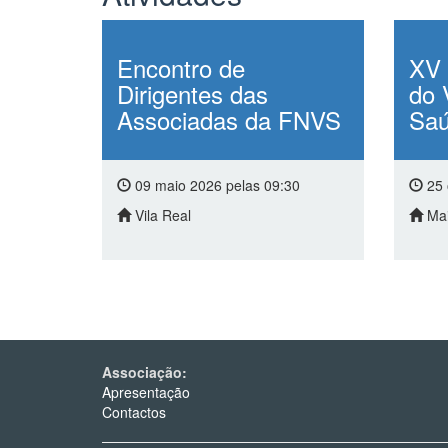
Encontro de
XV 
Dirigentes das
do 
Associadas da FNVS
Sa
09 maio 2026 pelas 09:30
25 
Vila Real
Ma
Associação:
Apresentação
Contactos