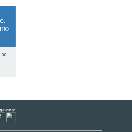
c.
nio
0:00
iga-nos: