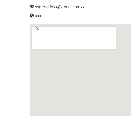
xxgeral.fnvs@gmail.comxx
xxx