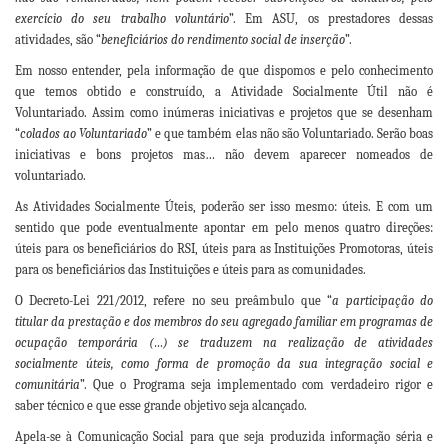
exercício do seu trabalho voluntário
”. Em ASU, os prestadores dessas
atividades, são “
beneficiários do rendimento social de inserção
”.
Em nosso entender, pela informação de que dispomos e pelo conhecimento
que temos obtido e construído, a Atividade Socialmente Útil não é
Voluntariado. Assim como inúmeras iniciativas e projetos que se desenham
“
colados ao Voluntariado
” e que também elas não são Voluntariado. Serão boas
iniciativas e bons projetos mas… não devem aparecer nomeados de
voluntariado.
As Atividades Socialmente Úteis, poderão ser isso mesmo: úteis. E com um
sentido que pode eventualmente apontar em pelo menos quatro direções:
úteis para os beneficiários do RSI, úteis para as Instituições Promotoras, úteis
para os beneficiários das Instituições e úteis para as comunidades.
O Decreto-Lei 221/2012, refere no seu preâmbulo que “
a participação do
titular da prestação e dos membros do seu agregado familiar em programas de
ocupação temporária (…) se traduzem na realização de atividades
socialmente úteis, como forma de promoção da sua integração social e
comunitária
”. Que o Programa seja implementado com verdadeiro rigor e
saber técnico e que esse grande objetivo seja alcançado.
Apela-se à Comunicação Social para que seja produzida informação séria e