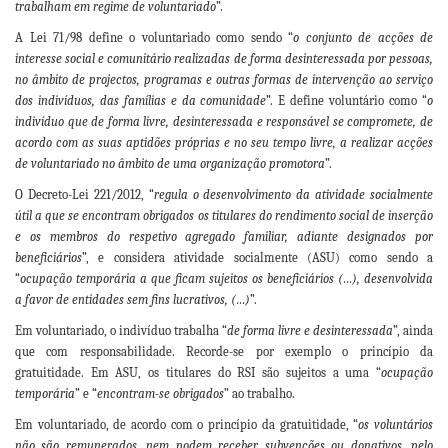
trabalham em regime de voluntariado
”.
A Lei 71/98 define o voluntariado como sendo “
o conjunto de acções de
interesse social e comunitário realizadas de forma desinteressada por pessoas,
no âmbito de projectos, programas e outras formas de intervenção ao serviço
dos indivíduos, das famílias e da comunidade
”. E define voluntário como “
o
indivíduo que de forma livre, desinteressada e responsável se compromete, de
acordo com as suas aptidões próprias e no seu tempo livre, a realizar acções
de voluntariado no âmbito de uma organização promotora
”.
O Decreto-Lei 221/2012, “
regula o desenvolvimento da atividade socialmente
útil a que se encontram obrigados os titulares do rendimento social de inserção
e os membros do respetivo agregado familiar, adiante designados por
beneficiários
”, e considera atividade socialmente (ASU) como sendo a
“
ocupação temporária a que ficam sujeitos os beneficiários (…), desenvolvida
a favor de entidades sem fins lucrativos, (…)
”.
Em voluntariado, o indivíduo trabalha “
de forma livre e desinteressada
”, ainda
que com responsabilidade. Recorde-se por exemplo o princípio da
gratuitidade. Em ASU, os titulares do RSI são sujeitos a uma “
ocupação
temporária
” e “
encontram-se obrigados
” ao trabalho.
Em voluntariado, de acordo com o princípio da gratuitidade, “
os voluntários
não são remunerados, nem podem receber subvenções ou donativos, pelo