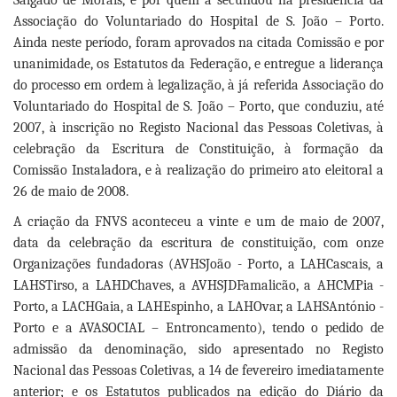
Salgado de Morais, e por quem a secundou na presidência da
Associação do Voluntariado do Hospital de S. João – Porto.
Ainda neste período, foram aprovados na citada Comissão e por
unanimidade, os Estatutos da Federação, e entregue a liderança
do processo em ordem à legalização, à já referida Associação do
Voluntariado do Hospital de S. João – Porto, que conduziu, até
2007, à inscrição no Registo Nacional das Pessoas Coletivas, à
celebração da Escritura de Constituição, à formação da
Comissão Instaladora, e à realização do primeiro ato eleitoral a
26 de maio de 2008.
A criação da FNVS aconteceu a vinte e um de maio de 2007,
data da celebração da escritura de constituição, com onze
Organizações fundadoras (AVHSJoão - Porto, a LAHCascais, a
LAHSTirso, a LAHDChaves, a AVHSJDFamalicão, a AHCMPia -
Porto, a LACHGaia, a LAHEspinho, a LAHOvar, a LAHSAntónio -
Porto e a AVASOCIAL – Entroncamento), tendo o pedido de
admissão da denominação, sido apresentado no Registo
Nacional das Pessoas Coletivas, a 14 de fevereiro imediatamente
anterior; e os Estatutos publicados na edição do Diário da