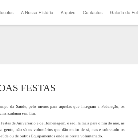
tocolos
A Nossa História
Arquivo
Contactos
Galeria de Fo
OAS FESTAS
ampo da Saúde, pelo menos para aquelas que integram a Federação, os
 uma azáfama sem fim.
 Festas de Aniversário e de Homenagem, e são, lá mais para o fim do ano, as
a gente, não só os voluntários que dão muito de si, mas e sobretudo os
 Saúde ou de outros Equipamentos onde se presta voluntariado.