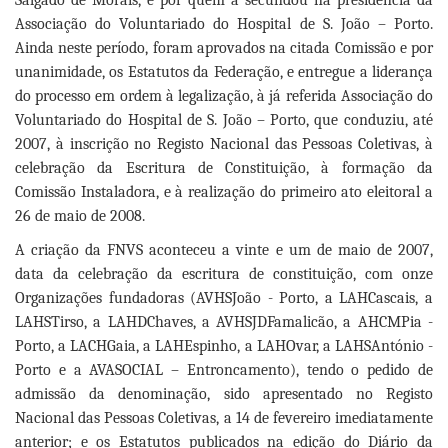
Salgado de Morais, e por quem a secundou na presidência da
Associação do Voluntariado do Hospital de S. João – Porto.
Ainda neste período, foram aprovados na citada Comissão e por
unanimidade, os Estatutos da Federação, e entregue a liderança
do processo em ordem à legalização, à já referida Associação do
Voluntariado do Hospital de S. João – Porto, que conduziu, até
2007, à inscrição no Registo Nacional das Pessoas Coletivas, à
celebração da Escritura de Constituição, à formação da
Comissão Instaladora, e à realização do primeiro ato eleitoral a
26 de maio de 2008.
A criação da FNVS aconteceu a vinte e um de maio de 2007,
data da celebração da escritura de constituição, com onze
Organizações fundadoras (AVHSJoão - Porto, a LAHCascais, a
LAHSTirso, a LAHDChaves, a AVHSJDFamalicão, a AHCMPia -
Porto, a LACHGaia, a LAHEspinho, a LAHOvar, a LAHSAntónio -
Porto e a AVASOCIAL – Entroncamento), tendo o pedido de
admissão da denominação, sido apresentado no Registo
Nacional das Pessoas Coletivas, a 14 de fevereiro imediatamente
anterior; e os Estatutos publicados na edição do Diário da